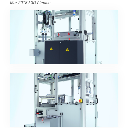
Mar 2018
/
3D
/
Imaco